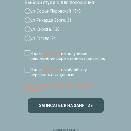
Выбери студию для посещения:
ул. Софьи Перовской 15/3
ул. Рихарда Зорге, 31
ул. Кирова, 130
ул. Гоголя, 74
Я даю
согласие
на получение
рекламно-информационных рассылок
Я даю
согласие
на обработку
персональных данных
Политика обработки персональных
данных
ЗАПИСАТЬСЯ НА ЗАНЯТИЕ
ИП Каримова И.Р.