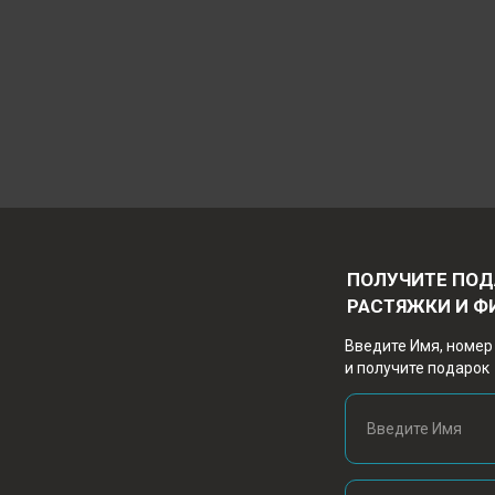
ЗДОРОВАЯ СПИНА
Направление направленное на раз
оздоровление позвоночника и уст
сидячей работы и малоподвижного
ПОЛУЧИТЕ ПОД
РАСТЯЖКИ И Ф
Какие бонусы вы получаете:
• избавление от усталости, сутул
Введите Имя, номер
шее и пояснице;
и получите подарок
• снижение головных болей;
• освоение навыков активного дых
• приведете к балансу нервную сис
Введите Имя
• улучшение сна и повышение имму