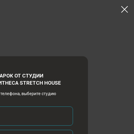
витие мышц спинного корсета,
ранение вредного влияния
 образа жизни.
АРОК ОТ СТУДИИ
ИТНЕСА STRETCH HOUSE
ой спины и болевых ощущений в
 телефона, выберите студию
ания;
тему;
нитета.