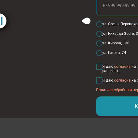
Время занятия: 55 минут
+7 999 999 99 99
ул. Софьи Перовско
ул. Рихарда Зорге, 
+7
ул. Кирова, 130
ул. Гоголя, 74
Я даю
согласие
на 
рассылок
Выбери студию для посещения:
Я даю
согласие
на 
ул. Софьи Перовской 15/3
Политика обработки п
ул. Рихарда Зорге, 31
ул. Кирова, 130
К
ул. Гоголя, 74
Я даю
согласие
на получение ре
рассылок